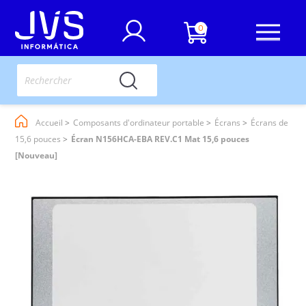
0
Accueil
Composants d'ordinateur portable
Écrans
Écrans de
15,6 pouces
Écran N156HCA-EBA REV.C1 Mat 15,6 pouces
[Nouveau]