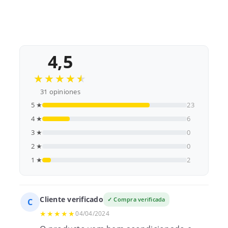
CP. IPS
No
4,5
★★★★★
★★★★★
31 opiniones
5 ★
23
4 ★
6
3 ★
0
2 ★
0
1 ★
2
Cliente verificado
✓ Compra verificada
C
★★★★★
04/04/2024