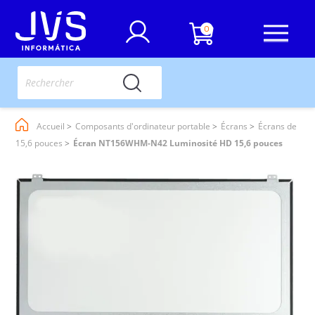
0
Accueil
Composants d'ordinateur portable
Écrans
Écrans de
15,6 pouces
Écran NT156WHM-N42 Luminosité HD 15,6 pouces