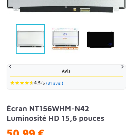


Avis
★
★
★
★
★
★
4.5
/
5
(31 avis )
Écran NT156WHM-N42
Luminosité HD 15,6 pouces
50,99 €