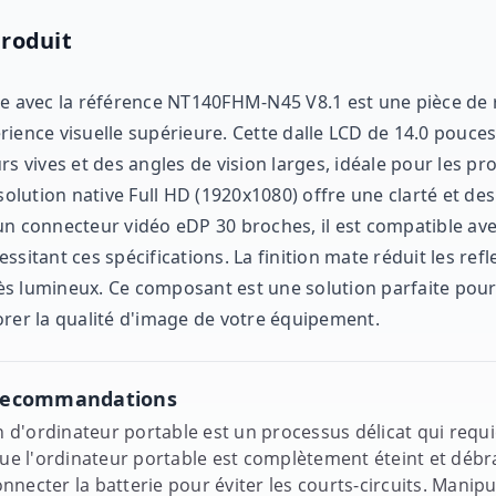
Produit
le avec la référence NT140FHM-N45 V8.1 est une pièce de
ience visuelle supérieure. Cette dalle LCD de 14.0 pouces
rs vives et des angles de vision larges, idéale pour les pro
ésolution native Full HD (1920x1080) offre une clarté et de
un connecteur vidéo eDP 30 broches, il est compatible a
sitant ces spécifications. La finition mate réduit les reflet
ès lumineux. Ce composant est une solution parfaite pou
r la qualité d'image de votre équipement.
t recommandations
d'ordinateur portable est un processus délicat qui requie
 l'ordinateur portable est complètement éteint et débran
necter la batterie pour éviter les courts-circuits. Manipul