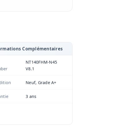
ormations Complémentaires
NT140FHM-N45
ber
V8.1
ition
Neuf, Grade A+
ntie
3 ans