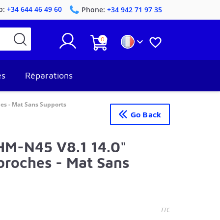
p:
+34 644 46 49 60
Phone:
+34 942 71 97 35
0


es
Réparations
es - Mat Sans Supports
Go Back
HM-N45 V8.1 14.0"
broches - Mat Sans
TTC