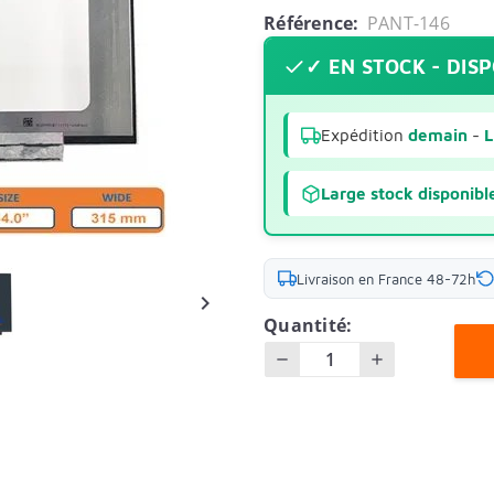
Référence:
PANT-146
✓ EN STOCK - DIS
Expédition
demain
-
L
Large stock disponibl
Livraison en France 48-72h

Quantité: