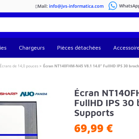
WhatsAp
Mail:
info@jvs-informatica.com
ies
Chargeurs
Pièces détachées
Accessoir
Écrans de 14,0 pouces
Écran NT140FHM-N45 V8.1 14.0" FullHD IPS 30 broch
Écran NT140F
FullHD IPS 30 
Supports
69,99 €