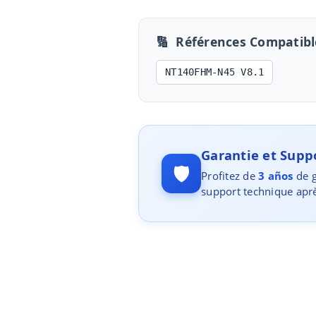
🔢
Références Compatibl
NT140FHM-N45 V8.1
Garantie et Sup
🛡️
Profitez de
3 años
de g
support technique aprè