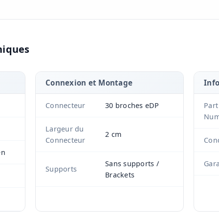
niques
Connexion et Montage
Inf
Connecteur
30 broches eDP
Part
Num
Largeur du
2 cm
Connecteur
Cond
en
Sans supports /
Gara
Supports
Brackets