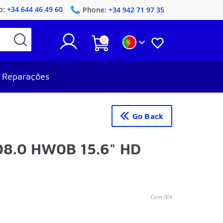
p:
+34 644 46 49 60
Phone:
+34 942 71 97 35
0


Reparações
Go Back
08.0 HW0B 15.6" HD
Com IVA