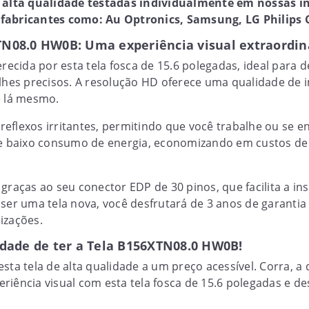
e alta qualidade testadas individualmente em nossas i
fabricantes como: Au Optronics, Samsung, LG Philips C
N08.0 HW0B: Uma experiência visual extraordin
erecida por esta tela fosca de 15.6 polegadas, ideal para
alhes precisos. A resolução HD oferece uma qualidade de
e lá mesmo.
eflexos irritantes, permitindo que você trabalhe ou se e
te baixo consumo de energia, economizando em custos de 
graças ao seu conector EDP de 30 pinos, que facilita a in
 ser uma tela nova, você desfrutará de 3 anos de garantia
izações.
idade de ter a Tela B156XTN08.0 HW0B!
sta tela de alta qualidade a um preço acessível. Corra, a d
riência visual com esta tela fosca de 15.6 polegadas e de