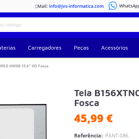
WhatsAp
Mail:
info@jvs-informatica.com
terias
Carregadores
Peças
Acessórios
08.0 HW0B 15.6" HD Fosca
Tela B156XTN
Fosca
45,99 €
Referência:
PANT-086