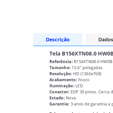
Descrição
Dados
Tela B156XTN08.0 HW0B 
Referência:
B156XTN08.0 HW0B
Tamanho:
15.6" polegadas
Resolução:
HD (1366x768)
Acabamento:
Fosco
Iluminação:
LED
Conector:
EDP 30 pinos. Cerca 
Estado:
Nova
Garantia:
3 anos de garantia a p