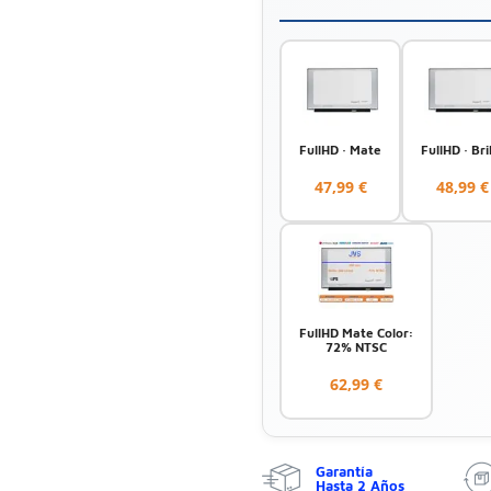
FullHD · Mate
FullHD · Bri
47,99 €
48,99 €
FullHD Mate Color:
72% NTSC
62,99 €
Garantía
Hasta 2 Años