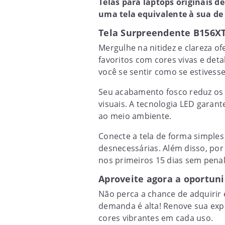
Telas para laptops originais d
uma tela equivalente à sua de 
Tela Surpreendente B156XT
Mergulhe na nitidez e clareza of
favoritos com cores vivas e det
você se sentir como se estivess
Seu acabamento fosco reduz os r
visuais. A tecnologia LED garan
ao meio ambiente.
Conecte a tela de forma simples 
desnecessárias. Além disso, por
nos primeiros 15 dias sem penal
Aproveite agora a oportun
Não perca a chance de adquirir e
demanda é alta! Renove sua expe
cores vibrantes em cada uso.