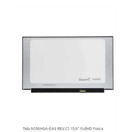
Tela N156HGA-EA3 REV.C1 15.6" FullHD Fosca