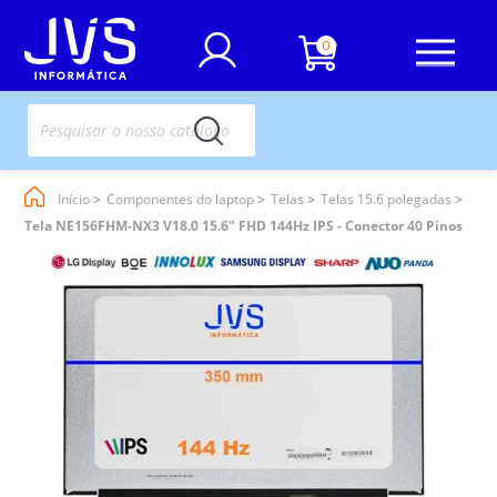
0
Início
Componentes do laptop
Telas
Telas 15.6 polegadas
Tela NE156FHM-NX3 V18.0 15.6" FHD 144Hz IPS - Conector 40 Pinos