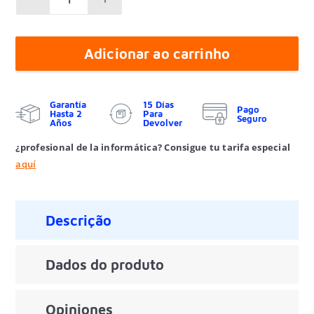
Adicionar ao carrinho
Garantía
15 Días
Pago
Hasta 2
Para
Seguro
Años
Devolver
¿profesional de la informática? Consigue tu tarifa especial
aquí
Descrição
Dados do produto
Opiniones