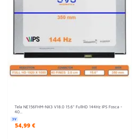
Tela NE156FHM-NX3 V18.0 15.6" FullHD 144Hz IPS Fosca -
40...
3V
54,99 €