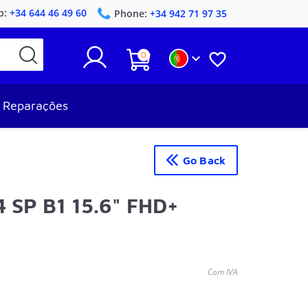
p:
+34 644 46 49 60
Phone:
+34 942 71 97 35
0


Reparações
Go Back
 SP B1 15.6" FHD+
Com IVA