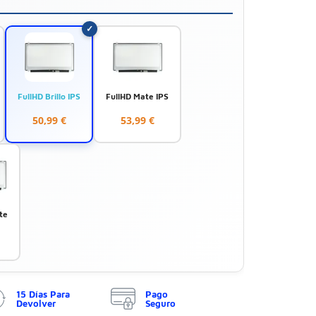
FullHD Brillo IPS
FullHD Mate IPS
50,99 €
53,99 €
te
15 Días Para
Pago
Devolver
Seguro