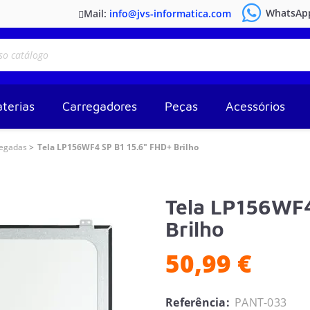
WhatsAp
Mail:
info@jvs-informatica.com
terias
Carregadores
Peças
Acessórios
legadas
Tela LP156WF4 SP B1 15.6" FHD+ Brilho
Tela LP156WF4
Brilho
50,99 €
Referência:
PANT-033