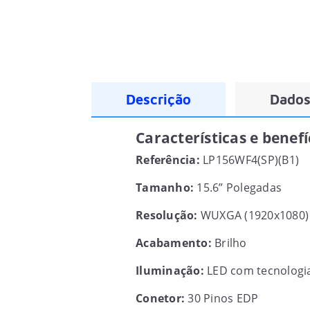
Descrição
Dados
Características e benef
Referência:
LP156WF4(SP)(B1)
Tamanho:
15.6” Polegadas
Resolução:
WUXGA (1920x1080) 
Acabamento:
Brilho
Iluminação:
LED com tecnologi
Conetor:
30 Pinos EDP