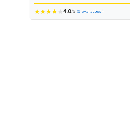
★
★
★
★
★
4.0
/
5
(5 avaliações )