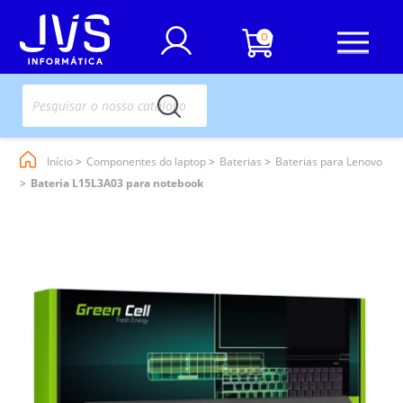
0
Início
Componentes do laptop
Baterias
Baterias para Lenovo
Bateria L15L3A03 para notebook