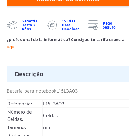
Garantía
15 Días
Pago
Hasta 2
Para
Seguro
Años
Devolver
¿profesional de la informática? Consigue tu tarifa especial
aquí
Descrição
Batería para notebook
L15L3A03
Referencia:
L15L3A03
Número de
Celdas
Celdas:
Tamaño:
mm
Protección