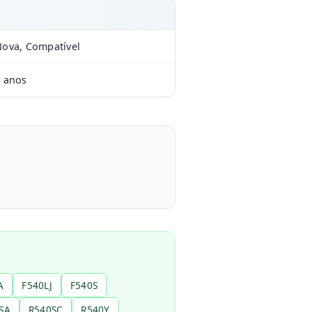
ova, Compatível
 anos
A
F540LJ
F540S
SA
R540SC
R540Y