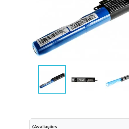

Avaliações