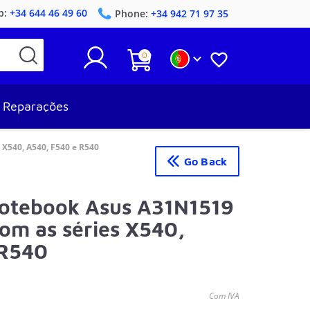
p:
+34 644 46 49 60
Phone:
+34 942 71 97 35
0


Reparações
 X540, A540, F540 e R540
Go Back
Notebook Asus A31N1519
om as séries X540,
 R540
Com IVA