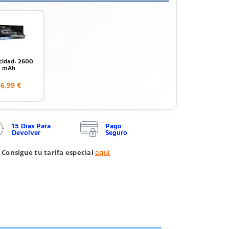
cidad: 2600
mAh
6,99 €
15 Días Para
Pago
Devolver
Seguro
 Consigue tu tarifa especial
aquí