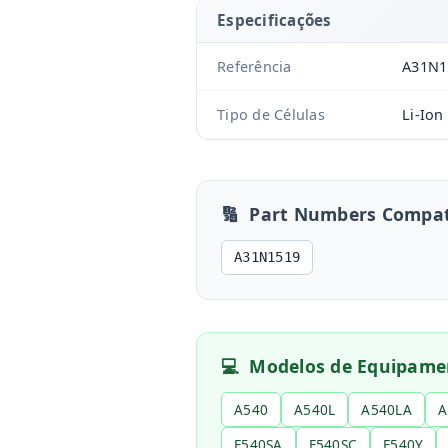
Especificações
Referência
A31N1
Tipo de Células
Li-Ion
🔢
Part Numbers Compat
A31N1519
💻
Modelos de Equipame
A540
A540L
A540LA
A
F540SA
F540SC
F540Y