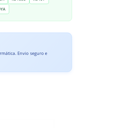
0YA
ormática. Envio seguro e