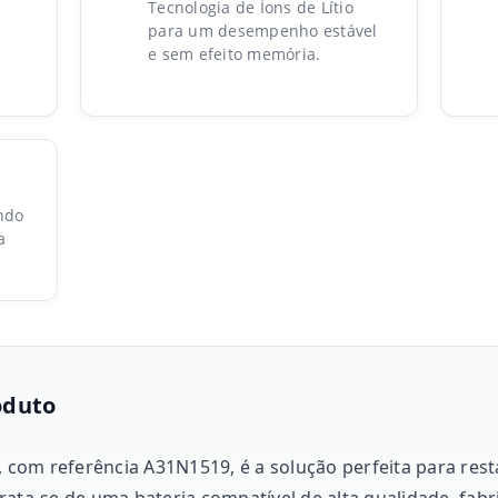
Tecnologia de Íons de Lítio
para um desempenho estável
e sem efeito memória.
ndo
a
oduto
o, com referência A31N1519, é a solução perfeita para re
rata-se de uma bateria compatível de alta qualidade, fabr