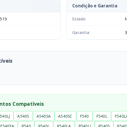
Condição e Garantia
519
Estado
N
Garantia
3
íveis
ntos Compatíveis
540LJ
A540S
A540SA
A540SC
F540
F540L
F540L
F540YA
R540
R540L
R540LA
R540LJ
R540S
R540