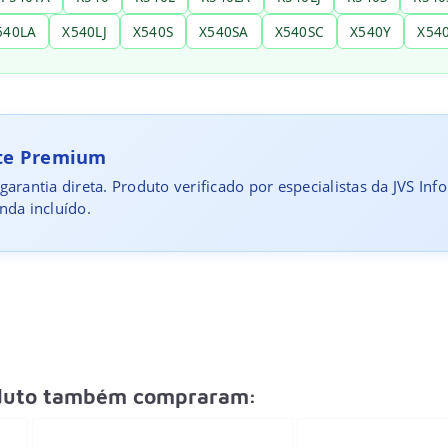
540LA
X540LJ
X540S
X540SA
X540SC
X540Y
X54
rte Premium
garantia direta. Produto verificado por especialistas da JVS Inf
nda incluído.
oduto também compraram: