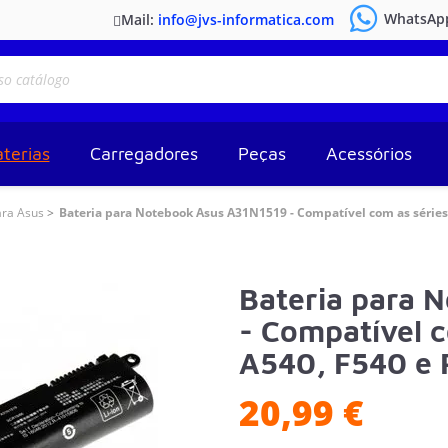
WhatsAp
Mail:
info@jvs-informatica.com
terias
Carregadores
Peças
Acessórios
ara Asus
Bateria para Notebook Asus A31N1519 - Compatível com as séries
Bateria para 
- Compatível c
A540, F540 e
20,99 €