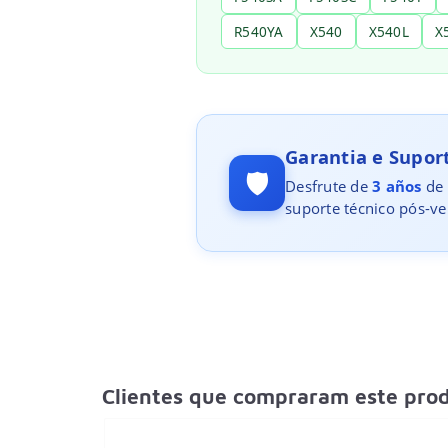
R540YA
X540
X540L
X
Garantia e Supo
🛡️
Desfrute de
3 años
de 
suporte técnico pós-ve
Clientes que compraram este pr