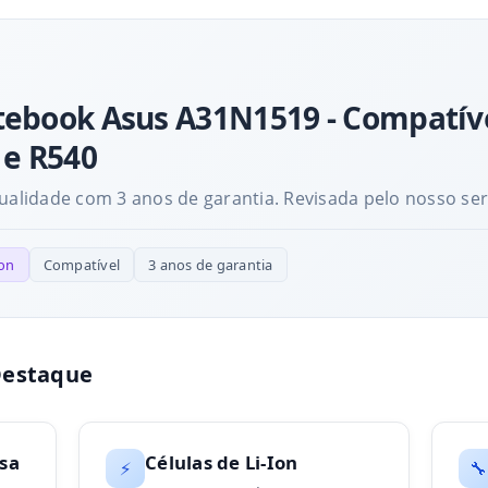
tebook Asus A31N1519 - Compatíve
 e R540
qualidade com 3 anos de garantia. Revisada pelo nosso ser
Ion
Compatível
3 anos de garantia
Destaque
sa
Células de Li-Ion
⚡
🔧