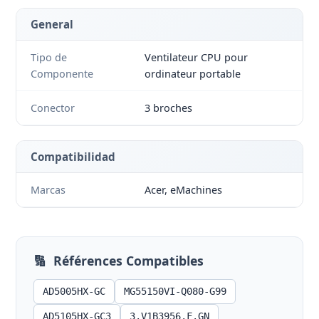
General
Tipo de
Ventilateur CPU pour
Componente
ordinateur portable
Conector
3 broches
Compatibilidad
Marcas
Acer, eMachines
🔢
Références Compatibles
AD5005HX-GC
MG55150VI-Q080-G99
AD5105HX-GC3
3.V1B3956.F.GN