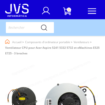
0
Accueil
Composants d'ordinateur portable
Ventilateurs
Ventilateur CPU pour Acer Aspire 5241 5332 5732 et eMachines E525
E725 - 3 broches