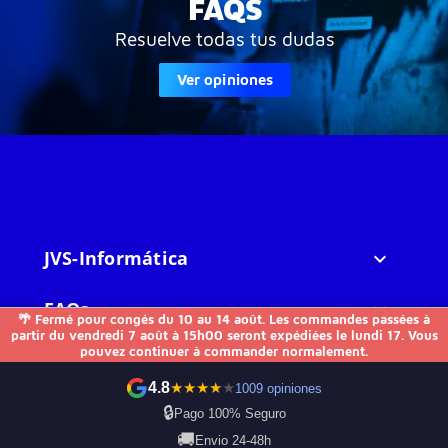
FAQS
Resuelve todas tus dudas
Ver opiniones
JVS-Informática

FAQs

🌴 Fermé pour congés du 10 au 14 août. Les commandes passées à
partir du vendredi 7 août à 15h00 seront expédiées le lundi 17. Vous
pouvez continuer à commander normalement.
Otros

4.8
★
★
★
★
★
1009 opiniones
Contactez-nous
🔒
Pago 100% Seguro
🚚
Envio 24-48h