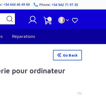
p:
+34 644 46 49 60
Phone:
+34 942 71 97 35
0


es
Réparations
Go Back
rie pour ordinateur
TTC