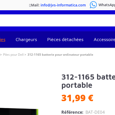
WhatsAp
Mail:
info@jvs-informatica.com
ies
Chargeurs
Pièces détachées
Accessoir
Piles pour Dell
312-1165 batterie pour ordinateur portable
312-1165 batte
portable
31,99 €
Référence:
BAT-DE04