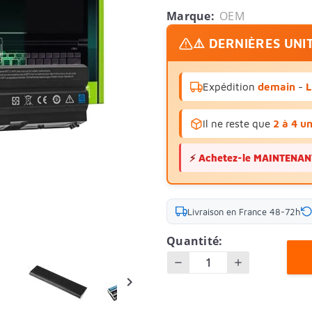
Marque:
OEM
⚠️ DERNIÈRES UNI
Expédition
demain
-
L
Il ne reste que
2 à 4 un
⚡
Achetez-le MAINTENANT 
Livraison en France 48-72h
Quantité:
