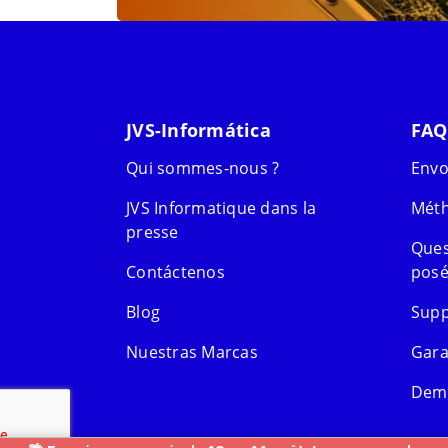
JVS-Informática
FAQ
Qui sommes-nous ?
Envo
JVS Informatique dans la
Méth
presse
Ques
Contáctenos
posé
Blog
Supp
Nuestras Marcas
Gara
Dema