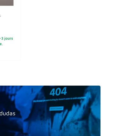
s
2-3 jours
e.
 dudas