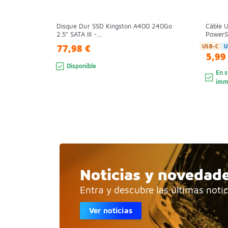
Disque Dur SSD Kingston A400 240Go
Câble 
2.5" SATA III -...
PowerS
77,98 €
USB-C
U
5,99
Disponible
En s
imm
Noticias y novedad
Entra y descubre las últimas noti
Ver noticias