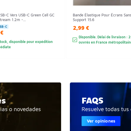
USB-C Vers USB-C Green Cell GC
Bande Élastique Pour Écrans San
tream 1.2m -...
Support 15.6
2,99 €
SB-C
 €
Disponible. Délai de livraison : 
tock, disponible pour expédition
ouvrés en France métropolitain
édiate
es
FAQS
cias o novedades
Resuelve todas tus
Ver opiniones