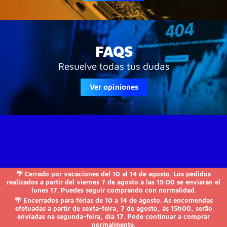
FAQS
Resuelve todas tus dudas
Ver opiniones
🌴 Cerrado por vacaciones del 10 al 14 de agosto. Los pedidos
JVS-Informática

realizados a partir del viernes 7 de agosto a las 15:00 se enviarán el
lunes 17. Puedes seguir comprando con normalidad.
🌴 Encerrados para férias de 10 a 14 de agosto. As encomendas
FAQs

efetuadas a partir de sexta-feira, 7 de agosto, às 15h00, serão
enviadas na segunda-feira, dia 17. Pode continuar a comprar
normalmente.