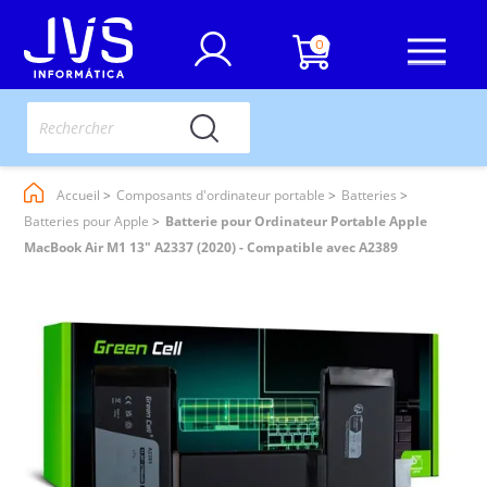
0
Accueil
Composants d'ordinateur portable
Batteries
Batteries pour Apple
Batterie pour Ordinateur Portable Apple
MacBook Air M1 13" A2337 (2020) - Compatible avec A2389