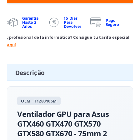
Garantía
15 Días
Pago
Hasta 2
Para
Seguro
Años
Devolver
¿profesional de la informática? Consigue tu tarifa especial
aquí
Descrição
OEM · T128010SM
Ventilador GPU para Asus
GTX460 GTX470 GTX570
GTX580 GTX670 - 75mm 2