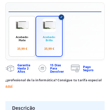
Acabado:
Acabado:
Mate
Brillo
35,99 €
35,99 €
Garantía
15 Días
Pago
Hasta 2
Para
Seguro
Años
Devolver
¿profesional de la informática? Consigue tu tarifa especial
aquí
Descrição