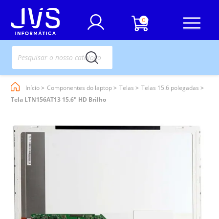
0
Início
Componentes do laptop
Telas
Telas 15.6 polegadas
Tela LTN156AT13 15.6" HD Brilho