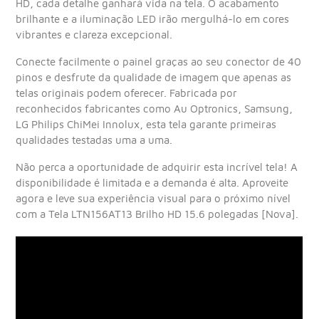
HD, cada detalhe ganhará vida na tela. O acabamento
brilhante e a iluminação LED irão mergulhá-lo em cores
vibrantes e clareza excepcional.
Conecte facilmente o painel graças ao seu conector de 40
pinos e desfrute da qualidade de imagem que apenas as
telas originais podem oferecer. Fabricada por
reconhecidos fabricantes como Au Optronics, Samsung,
LG Philips ChiMei Innolux, esta tela garante primeiras
qualidades testadas uma a uma.
Não perca a oportunidade de adquirir esta incrível tela! A
disponibilidade é limitada e a demanda é alta. Aproveite
agora e leve sua experiência visual para o próximo nível
com a Tela LTN156AT13 Brilho HD 15.6 polegadas [Nova].