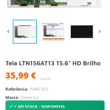


Tela LTN156AT13 15.6" HD Brilho
35,99 €
Com IVA
Referência:
PANT-023
Marca:
Generica
✓ EM STOCK - DISPONÍVEL