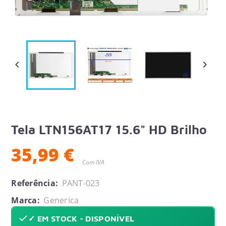


Tela LTN156AT17 15.6" HD Brilho
35,99 €
Com IVA
Referência:
PANT-023
Marca:
Generica
✓ EM STOCK - DISPONÍVEL