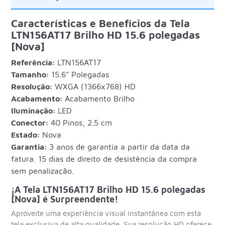
Características e Benefícios da Tela
LTN156AT17 Brilho HD 15.6 polegadas
[Nova]
Referência:
LTN156AT17
Tamanho:
15.6” Polegadas
Resolução:
WXGA (1366x768) HD
Acabamento:
Acabamento Brilho
Iluminação:
LED
Conector:
40 Pinos, 2.5 cm
Estado:
Nova
Garantia:
3 anos de garantia a partir da data da
fatura. 15 dias de direito de desistência da compra
sem penalização.
¡A Tela LTN156AT17 Brilho HD 15.6 polegadas
[Nova] é Surpreendente!
Aproveite uma experiência visual instantânea com esta
tela exclusiva de alta qualidade. Sua resolução HD oferece