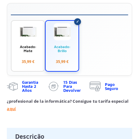
Acabado:
Acabado:
Mate
Brillo
35,99 €
35,99 €
Garantía
15 Días
Pago
Hasta 2
Para
Seguro
Años
Devolver
¿profesional de la informática? Consigue tu tarifa especial
aquí
Descrição