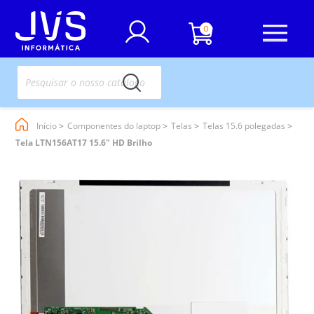
0
Início
Componentes do laptop
Telas
Telas 15.6 polegadas
Tela LTN156AT17 15.6" HD Brilho