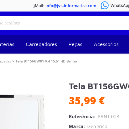
WhatsAp
Mail:
info@jvs-informatica.com
terias
Carregadores
Peças
Acessórios
legadas
Tela BT156GW01 V.4 15.6" HD Brilho
Tela BT156GW0
35,99 €
Referência:
PANT-023
Marca:
Generica