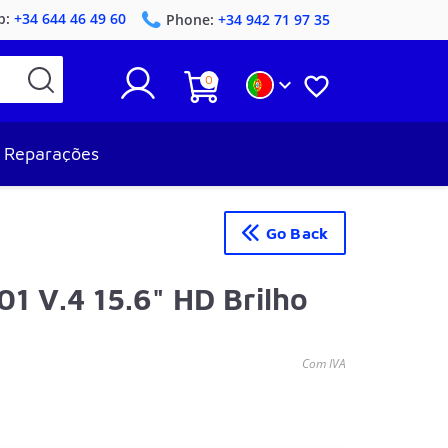
p:
+34 644 46 49 60
Phone:
+34 942 71 97 35
0


Reparações
Go Back
1 V.4 15.6" HD Brilho
Com IVA