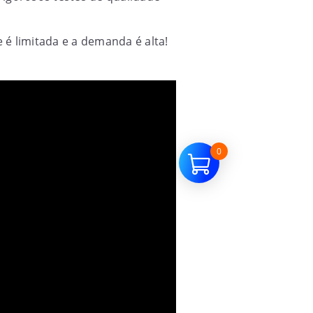
 é limitada e a demanda é alta!
0