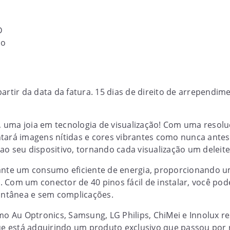
D
ho
partir da data da fatura. 15 dias de direito de arrepend
 uma joia em tecnologia de visualização! Com uma resol
ntará imagens nítidas e cores vibrantes como nunca ante
ao seu dispositivo, tornando cada visualização um deleite
arante um consumo eficiente de energia, proporcionando
 Com um conector de 40 pinos fácil de instalar, você po
tantânea e sem complicações.
 Au Optronics, Samsung, LG Philips, ChiMei e Innolux r
que está adquirindo um produto exclusivo que passou por 