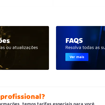
ões
FAQS
ias ou atualizações
Resolva todas as s
Ver mais
profissional?
formações, temos tarifas especiais para você