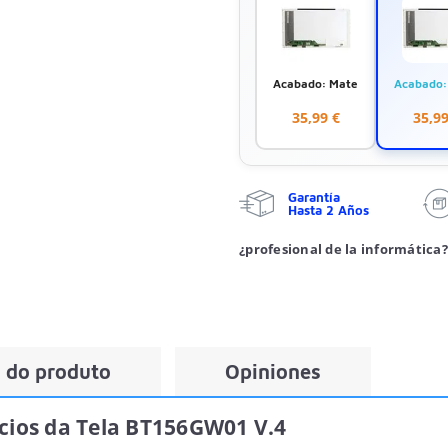
Acabado: Mate
Acabado: 
35,99 €
35,99
Garantía
Hasta 2 Años
¿profesional de la informática?
 do produto
Opiniones
ícios da Tela BT156GW01 V.4