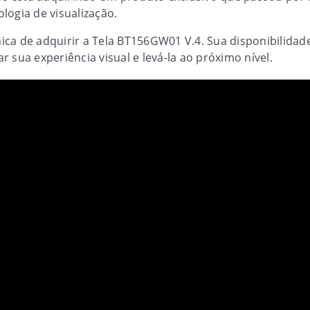
logia de visualização.
ca de adquirir a Tela BT156GW01 V.4. Sua disponibilidade
 sua experiência visual e levá-la ao próximo nível.