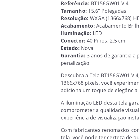
Referência:
BT156GW01 V.4
Tamanho:
15.6” Polegadas
Resolução:
WXGA (1366x768) H
Acabamento:
Acabamento Bril
Iluminação:
LED
Conector:
40 Pinos, 2.5 cm
Estado:
Nova
Garantia:
3 anos de garantia a 
penalização.
Descubra a Tela BT156GW01 V.4,
1366x768 pixels, você experime
adiciona um toque de elegância 
A iluminação LED desta tela g
comprometer a qualidade visual.
experiência de visualização ins
Com fabricantes renomados como
tela, você pode ter certeza de 