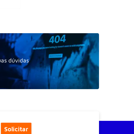
uas dúvidas
Solicitar