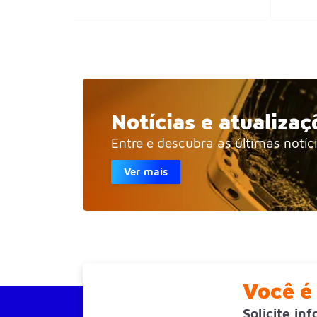
Notícias e atualizaç
Entre e descubra as últimas notíc
Ver mais
Você é 
Solicite in