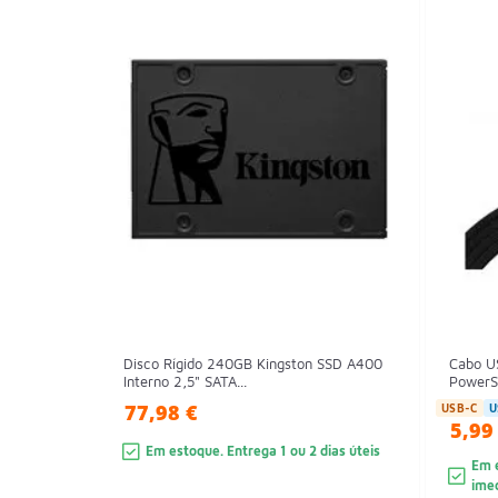
Disco Rígido 240GB Kingston SSD A400
Cabo U
Interno 2,5" SATA...
PowerS
77,98 €
USB-C
U
5,99
Em estoque. Entrega 1 ou 2 dias úteis
Em e
ime