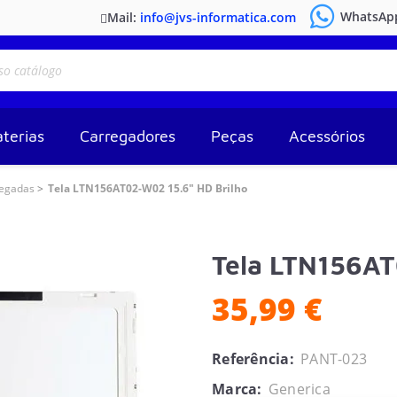
WhatsAp
Mail:
info@jvs-informatica.com
terias
Carregadores
Peças
Acessórios
legadas
Tela LTN156AT02-W02 15.6" HD Brilho
Tela LTN156AT
35,99 €
Referência:
PANT-023
Marca:
Generica