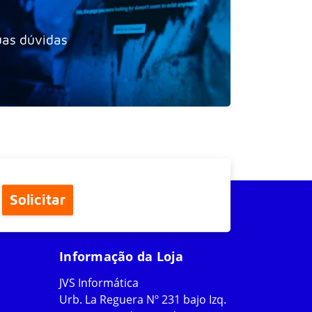
uas dúvidas
Solicitar
Informação da Loja
JVS Informática
Urb. La Reguera Nº 231 bajo Izq.