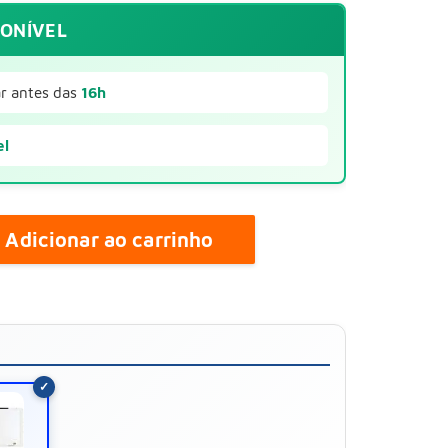
PONÍVEL
r antes das
16h
el
Adicionar ao carrinho