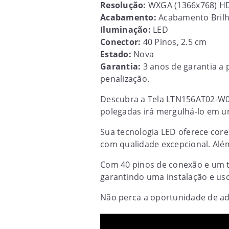
Resolução:
WXGA (1366x768) H
Acabamento:
Acabamento Bril
Iluminação:
LED
Conector:
40 Pinos, 2.5 cm
Estado:
Nova
Garantia:
3 anos de garantia a 
penalização.
Descubra a Tela LTN156AT02-W0
polegadas irá mergulhá-lo em um
Sua tecnologia LED oferece core
com qualidade excepcional. Alé
Com 40 pinos de conexão e um t
garantindo uma instalação e uso
Não perca a oportunidade de adq