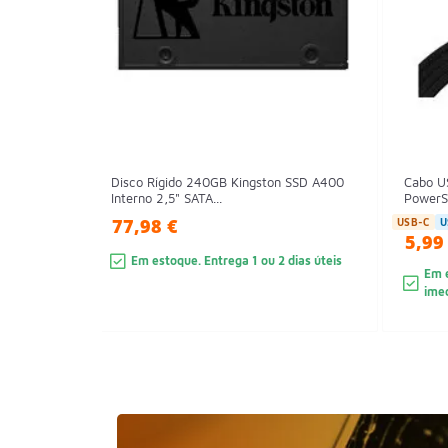
Disco Rígido 240GB Kingston SSD A400
Cabo U
Interno 2,5" SATA...
PowerS
77,98 €
USB-C
U
5,99
Em estoque. Entrega 1 ou 2 dias úteis
Em e
ime