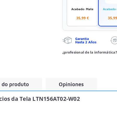
Acabado: Mate
Acabado: 
35,99 €
35,99
Garantía
Hasta 2 Años
¿profesional de la informática?
 do produto
Opiniones
ícios da Tela LTN156AT02-W02