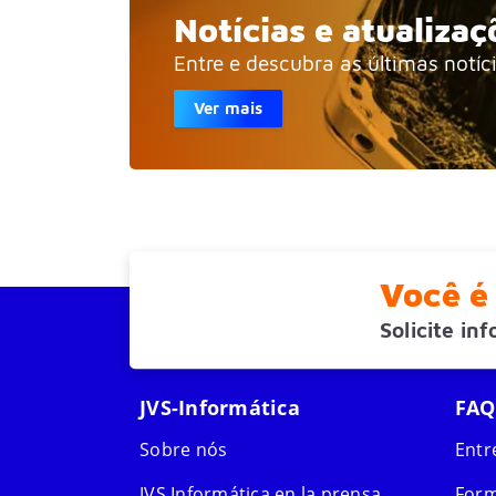
Notícias e atualizaç
Entre e descubra as últimas notíc
Ver mais
Você é 
Solicite in
JVS-Informática
FAQ
Sobre nós
Entr
JVS Informática en la prensa
Form