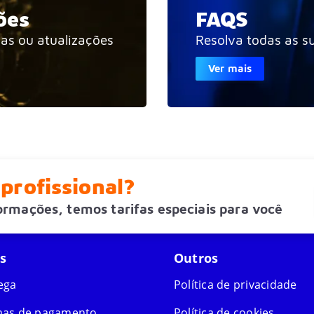
ões
FAQS
ias ou atualizações
Resolva todas as s
Ver mais
profissional?
formações, temos tarifas especiais para você
s
Outros
ega
Política de privacidade
as de pagamento
Política de cookies