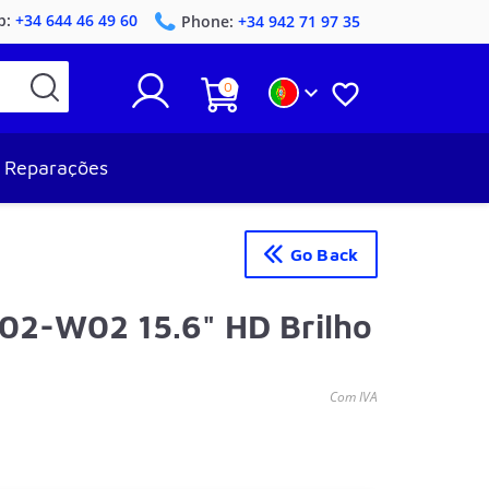
p:
+34 644 46 49 60
Phone:
+34 942 71 97 35
0


Reparações
Go Back
02-W02 15.6" HD Brilho
Com IVA