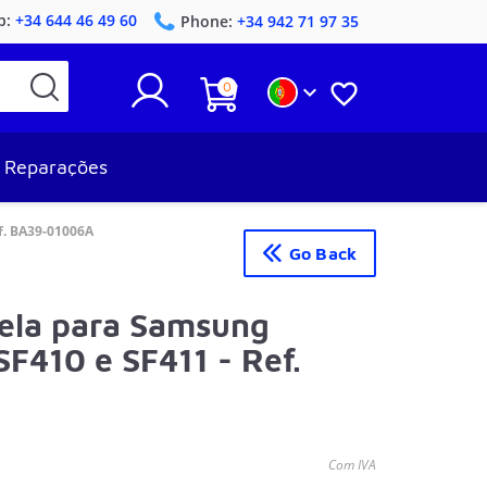
p:
+34 644 46 49 60
Phone:
+34 942 71 97 35
0


Reparações
f. BA39-01006A
Go Back
Tela para Samsung
SF410 e SF411 - Ref.
Com IVA