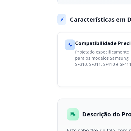
Características em 
⚡
Compatibilidade Preci
🔧
Projetado especificamente
para os modelos Samsung
SF310, SF311, SF410 e SF411
📝
Descrição do Pr
Este cabo flex de tela, co