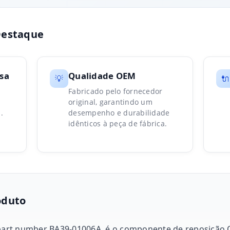
Destaque
sa
Qualidade OEM
💡
🔌
Fabricado pelo fornecedor
original, garantindo um
.
desempenho e durabilidade
idênticos à peça de fábrica.
oduto
m part number BA39-01006A, é o componente de reposição