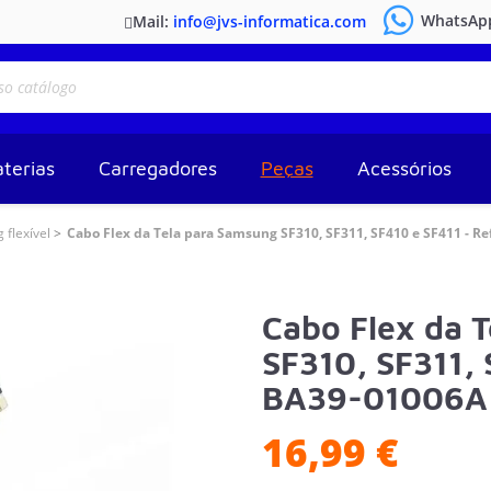
WhatsAp
Mail:
info@jvs-informatica.com
terias
Carregadores
Peças
Acessórios
flexível
Cabo Flex da Tela para Samsung SF310, SF311, SF410 e SF411 - Re
Cabo Flex da 
SF310, SF311, 
BA39-01006A
16,99 €