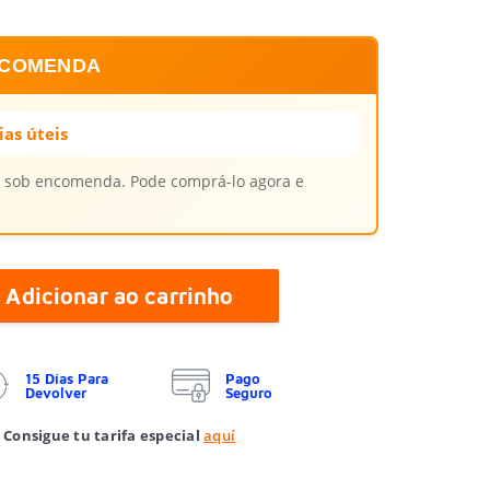
NCOMENDA
ias úteis
el sob encomenda. Pode comprá-lo agora e
Adicionar ao carrinho
15 Días Para
Pago
Devolver
Seguro
 Consigue tu tarifa especial
aquí