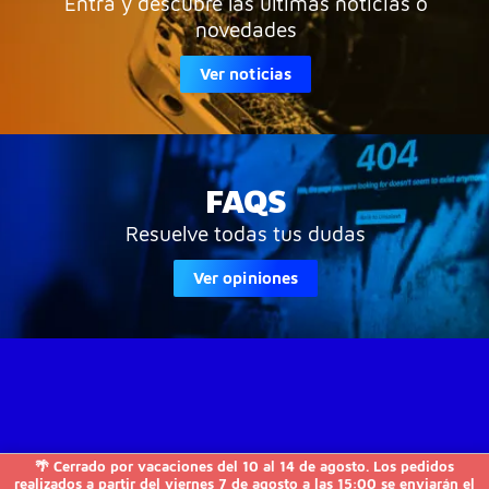
Entra y descubre las últimas noticias o
novedades
Ver noticias
FAQS
Resuelve todas tus dudas
Ver opiniones
🌴 Cerrado por vacaciones del 10 al 14 de agosto. Los pedidos
JVS-Informática

realizados a partir del viernes 7 de agosto a las 15:00 se enviarán el