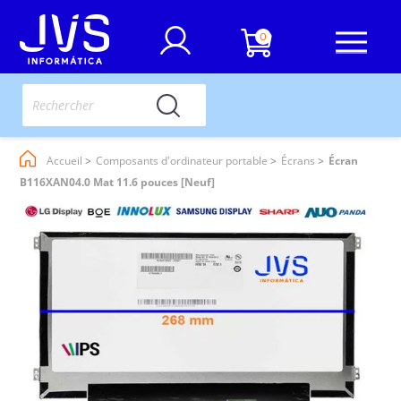
0
Accueil
Composants d'ordinateur portable
Écrans
Écran
B116XAN04.0 Mat 11.6 pouces [Neuf]