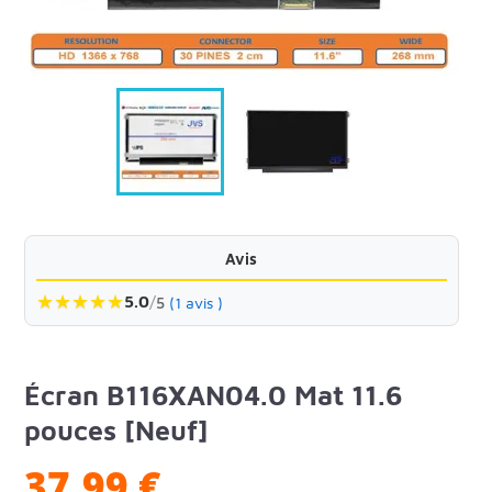
Avis
★
★
★
★
★
5.0
/
5
(1 avis )
Écran B116XAN04.0 Mat 11.6
pouces [Neuf]
37,99 €