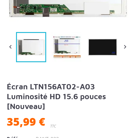


Écran LTN156AT02-A03
Luminosité HD 15.6 pouces
[Nouveau]
35,99 €
TTC