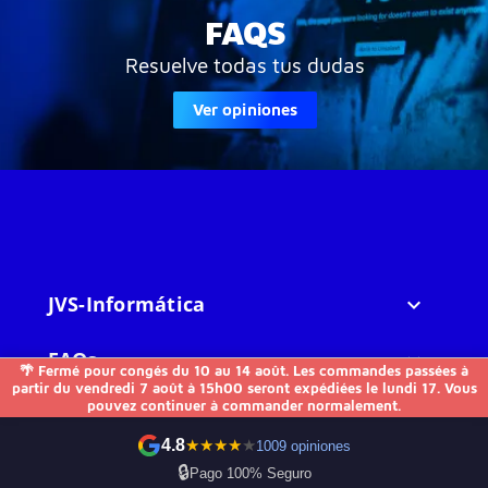
FAQS
Resuelve todas tus dudas
Ver opiniones
JVS-Informática

FAQs

🌴 Fermé pour congés du 10 au 14 août. Les commandes passées à
partir du vendredi 7 août à 15h00 seront expédiées le lundi 17. Vous
pouvez continuer à commander normalement.
Otros

4.8
★
★
★
★
★
1009 opiniones
Contactez-nous
🔒
Pago 100% Seguro