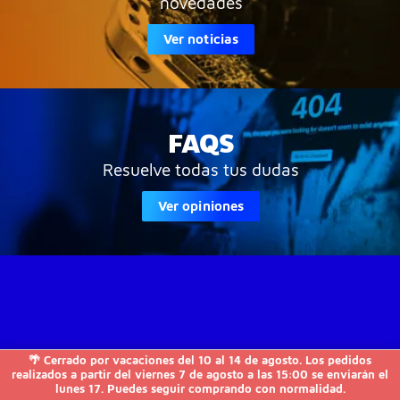
novedades
Ver noticias
FAQS
Resuelve todas tus dudas
Ver opiniones
🌴 Cerrado por vacaciones del 10 al 14 de agosto. Los pedidos
JVS-Informática

realizados a partir del viernes 7 de agosto a las 15:00 se enviarán el
lunes 17. Puedes seguir comprando con normalidad.