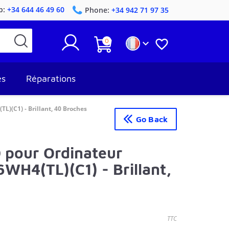
p:
+34 644 46 49 60
Phone:
+34 942 71 97 35
0


es
Réparations
L)(C1) - Brillant, 40 Broches
Go Back
D pour Ordinateur
WH4(TL)(C1) - Brillant,
TTC