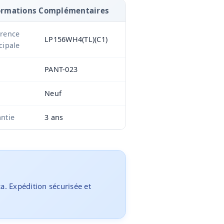
ormations Complémentaires
érence
LP156WH4(TL)(C1)
cipale
PANT-023
Neuf
ntie
3 ans
ca. Expédition sécurisée et