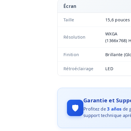
Écran
Taille
15,6 pouces
WXGA
Résolution
(1366x768) 
Finition
Brillante (Gl
Rétroéclairage
LED
Garantie et Sup
🛡️
Profitez de
3 años
de g
support technique aprè