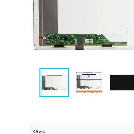

Avis