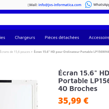
WhatsAp
Mail:
info@jvs-informatica.com
ies
Chargeurs
Pièces détachées
Accessoir
Écrans de 15,6 pouces
Écran 15.6" HD pour Ordinateur Portable LP156WH4(T
Écran 15.6" H
Portable LP156
40 Broches
35,99 €