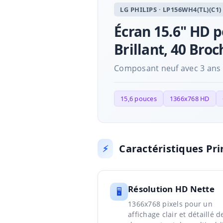
LG PHILIPS · LP156WH4(TL)(C1)
Écran 15.6" HD 
Brillant, 40 Broc
Composant neuf avec 3 ans de
15,6 pouces
1366x768 HD
Caractéristiques Pri
⚡
Résolution HD Nette
🖥️
1366x768 pixels pour un
affichage clair et détaillé d