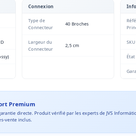
Connexion
Inf
Type de
Réf
40 Broches
Connecteur
Prin
HD
Largeur du
SKU
2,5 cm
Connecteur
ossy)
État
Gara
port Premium
arantie directe. Produit vérifié par les experts de JVS Informáti
s-vente inclus.