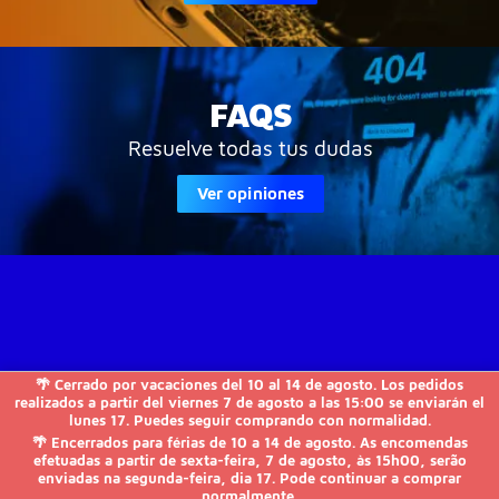
FAQS
Resuelve todas tus dudas
Ver opiniones
🌴 Cerrado por vacaciones del 10 al 14 de agosto. Los pedidos
JVS-Informática

realizados a partir del viernes 7 de agosto a las 15:00 se enviarán el
lunes 17. Puedes seguir comprando con normalidad.
🌴 Encerrados para férias de 10 a 14 de agosto. As encomendas
FAQs

efetuadas a partir de sexta-feira, 7 de agosto, às 15h00, serão
enviadas na segunda-feira, dia 17. Pode continuar a comprar
normalmente.