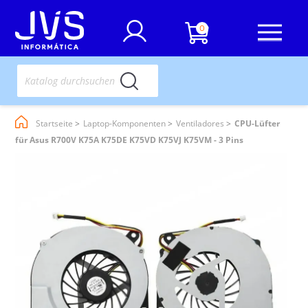
0
Startseite
Laptop-Komponenten
Ventiladores
CPU-Lüfter
für Asus R700V K75A K75DE K75VD K75VJ K75VM - 3 Pins