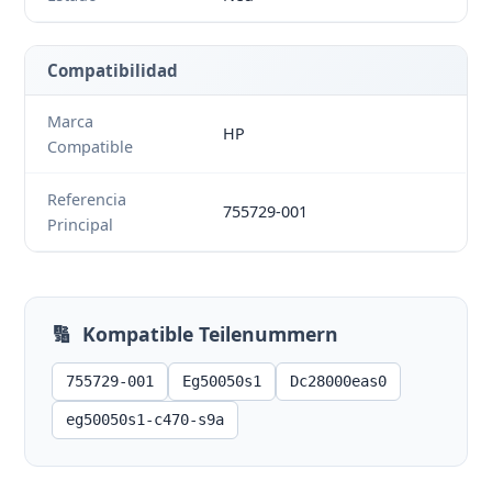
Compatibilidad
Marca
HP
Compatible
Referencia
755729-001
Principal
🔢
Kompatible Teilenummern
755729-001
Eg50050s1
Dc28000eas0
eg50050s1-c470-s9a