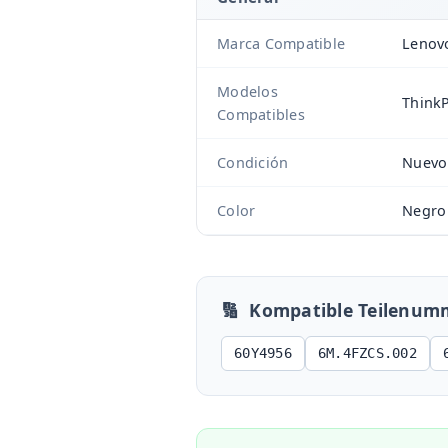
Marca Compatible
Lenov
Modelos
ThinkP
Compatibles
Condición
Nuevo
Color
Negro
🔢
Kompatible Teilenum
60Y4956
6M.4FZCS.002