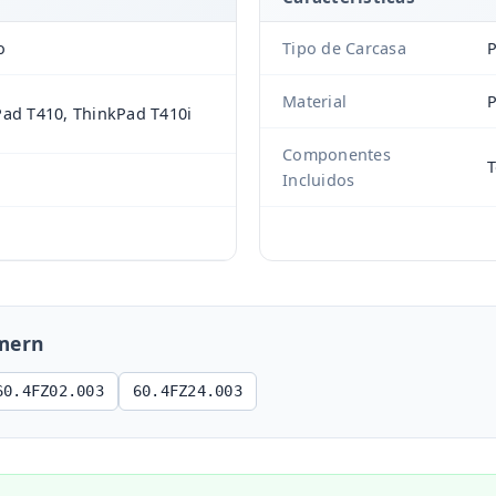
o
Tipo de Carcasa
P
Material
P
ad T410, ThinkPad T410i
Componentes
T
Incluidos
mern
60.4FZ02.003
60.4FZ24.003