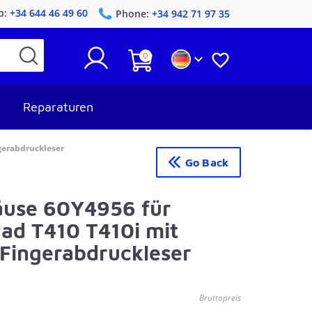
p:
+34 644 46 49 60
Phone:
+34 942 71 97 35
0


Reparaturen
gerabdruckleser
Go Back
äuse 60Y4956 für
ad T410 T410i mit
Fingerabdruckleser
Bruttopreis