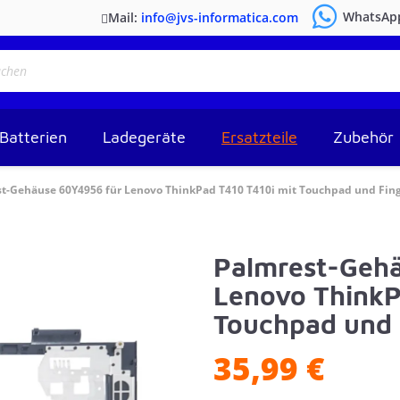
WhatsAp
Mail:
info@jvs-informatica.com
Batterien
Ladegeräte
Ersatzteile
Zubehör
t-Gehäuse 60Y4956 für Lenovo ThinkPad T410 T410i mit Touchpad und Fin
Palmrest-Geh
Lenovo ThinkP
Touchpad und 
35,99 €