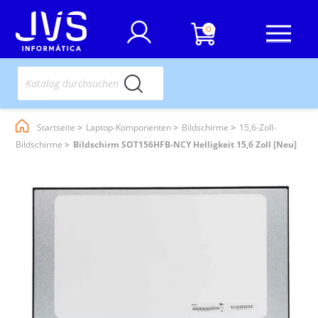
0
Startseite
Laptop-Komponenten
Bildschirme
15,6-Zoll-
Bildschirme
Bildschirm SOT156HFB-NCY Helligkeit 15,6 Zoll [Neu]