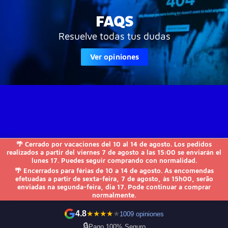
FAQS
Resuelve todas tus dudas
Ver opiniones
🌴 Cerrado por vacaciones del 10 al 14 de agosto. Los pedidos
JVS-Informática

realizados a partir del viernes 7 de agosto a las 15:00 se enviarán el
lunes 17. Puedes seguir comprando con normalidad.
🌴 Encerrados para férias de 10 a 14 de agosto. As encomendas
FAQs

efetuadas a partir de sexta-feira, 7 de agosto, às 15h00, serão
enviadas na segunda-feira, dia 17. Pode continuar a comprar
normalmente.
Otros

4.8
★
★
★
★
★
1009 opiniones
Kontakt
🔒
Pago 100% Seguro