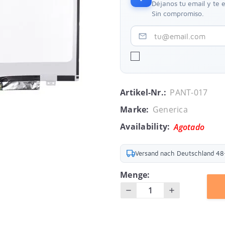
Déjanos tu email y te
Sin compromiso.
mail_outline
Artikel-Nr.:
PANT-017
Marke:
Generica
Availability:
Agotado
Versand nach Deutschland 4
Menge: