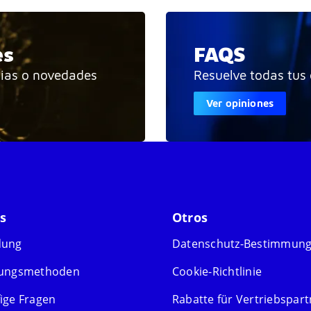
es
FAQS
cias o novedades
Resuelve todas tus
Ver opiniones
s
Otros
dung
Datenschutz-Bestimmun
lungsmethoden
Cookie-Richtlinie
ige Fragen
Rabatte für Vertriebspart