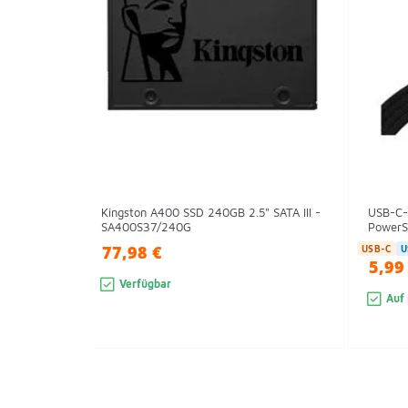
Kingston A400 SSD 240GB 2.5" SATA III -
USB-C-
SA400S37/240G
PowerSt
77,98 €
USB-C
U
5,99
Verfügbar
Auf 