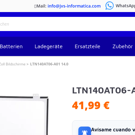
WhatsAp
Mail:
info@jvs-informatica.com
Batterien
Ladegeräte
Ersatzteile
Zubehör
Zoll Bildschirme
LTN140AT06-A01 14.0
LTN140AT06-A
41,99 €
Avísame cuando vu
notifications_active