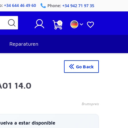
p:
+34 644 46 49 60
Phone:
+34 942 71 97 35
0


Reparaturen
Go Back
01 14.0
Bruttopreis
elva a estar disponible