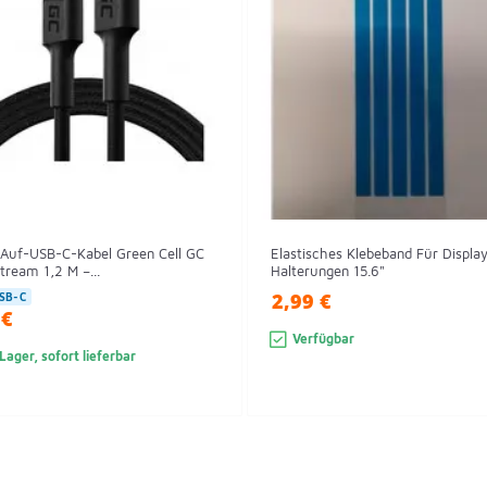
Auf-USB-C-Kabel Green Cell GC
Elastisches Klebeband Für Displa
ream 1,2 M –...
Halterungen 15.6"
2,99 €
SB-C
 €
Verfügbar
Lager, sofort lieferbar