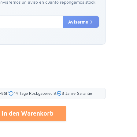
 enviaremos un aviso en cuanto repongamos stock.
arrow_forward
Avisarme
8-96h
14 Tage Rückgaberecht
3 Jahre Garantie
In den Warenkorb