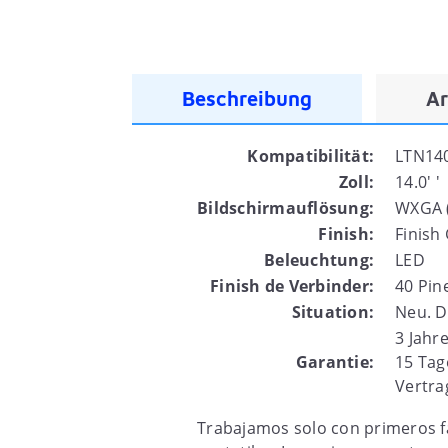
Beschreibung
Ar
Kompatibilität:
LTN14
Zoll:
14.0' '
Bildschirmauflösung:
WXGA 
Finish:
Finish
Beleuchtung:
LED
Finish de Verbinder:
40 Pin
Situation:
Neu. D
3 Jahr
Garantie:
15 Tag
Vertra
Trabajamos solo con primeros f