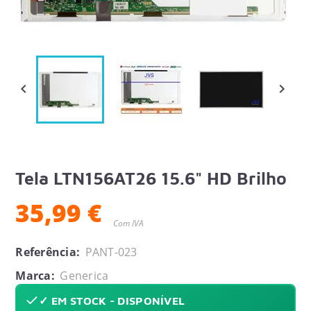


Tela LTN156AT26 15.6" HD Brilho
35,99 €
Com IVA
Referência:
PANT-023
Marca:
Generica
✓ EM STOCK - DISPONÍVEL