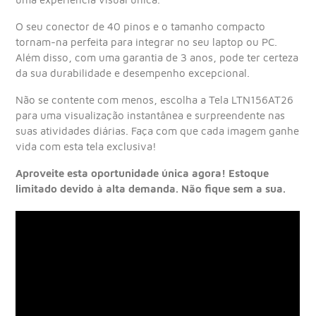
O seu conector de 40 pinos e o tamanho compacto
tornam-na perfeita para integrar no seu laptop ou PC.
Além disso, com uma garantia de 3 anos, pode ter certeza
da sua durabilidade e desempenho excepcional.
Não se contente com menos, escolha a Tela LTN156AT26
para uma visualização instantânea e surpreendente nas
suas atividades diárias. Faça com que cada imagem ganhe
vida com esta tela exclusiva!
Aproveite esta oportunidade única agora! Estoque
limitado devido à alta demanda. Não fique sem a sua.