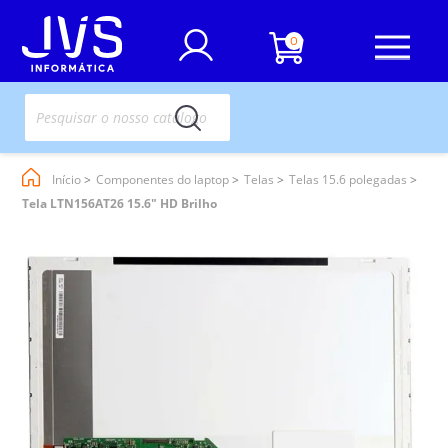
0
Início
Componentes do laptop
Telas
Telas 15.6 polegadas
Tela LTN156AT26 15.6" HD Brilho