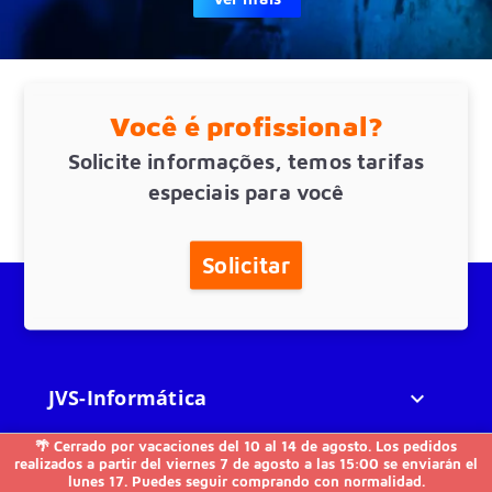
Você é profissional?
Solicite informações, temos tarifas
especiais para você
Solicitar
JVS-Informática

🌴 Cerrado por vacaciones del 10 al 14 de agosto. Los pedidos
FAQs

realizados a partir del viernes 7 de agosto a las 15:00 se enviarán el
lunes 17. Puedes seguir comprando con normalidad.