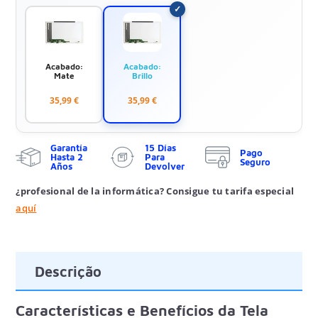
Acabado:
Acabado:
Mate
Brillo
35,99 €
35,99 €
Garantía
15 Días
Pago
Hasta 2
Para
Seguro
Años
Devolver
¿profesional de la informática? Consigue tu tarifa especial
aquí
Descrição
Características e Benefícios da Tela