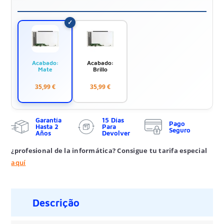
Acabado:
Acabado:
Mate
Brillo
35,99 €
35,99 €
Garantía
15 Días
Pago
Hasta 2
Para
Seguro
Años
Devolver
¿profesional de la informática? Consigue tu tarifa especial
aquí
Descrição