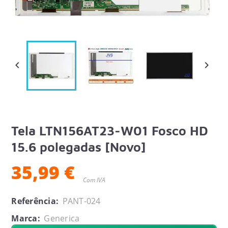


Tela LTN156AT23-W01 Fosco HD
15.6 polegadas [Novo]
35,99 €
Com IVA
Referência:
PANT-024
Marca:
Generica