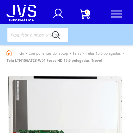
0
Início
Componentes do laptop
Telas
Telas 15.6 polegadas
Tela LTN156AT23-W01 Fosco HD 15.6 polegadas [Novo]