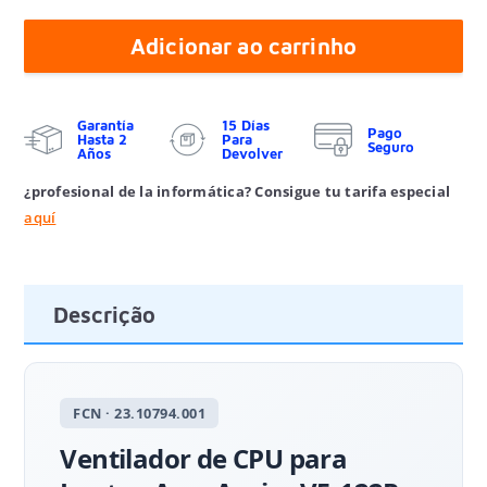
Adicionar ao carrinho
Garantía
15 Días
Pago
Hasta 2
Para
Seguro
Años
Devolver
¿profesional de la informática? Consigue tu tarifa especial
aquí
Descrição
FCN · 23.10794.001
Ventilador de CPU para