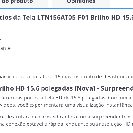
 do produto
Opiniones
ícios da Tela LTN156AT05-F01 Brilho HD 15
D
hante
artir da data da fatura. 15 dias de direito de desistênci
ilho HD 15.6 polegadas [Nova] - Surpreend
 oferecidas por esta Tela HD de 15.6 polegadas. Com um a
vídeos, você experimentará uma visualização instantânea 
ocê desfrutará de cores vibrantes e uma surpreendente e
ma conexão estável e rápida, enquanto sua resolução H