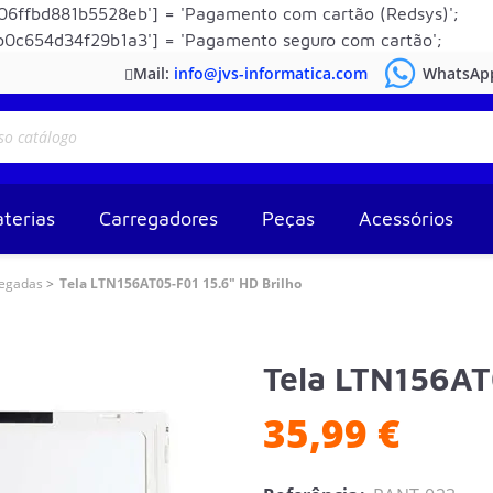
6ffbd881b5528eb'] = 'Pagamento com cartão (Redsys)';
0c654d34f29b1a3'] = 'Pagamento seguro com cartão';
Mail:
info@jvs-informatica.com
WhatsAp
terias
Carregadores
Peças
Acessórios
legadas
Tela LTN156AT05-F01 15.6" HD Brilho
Tela LTN156AT
35,99 €