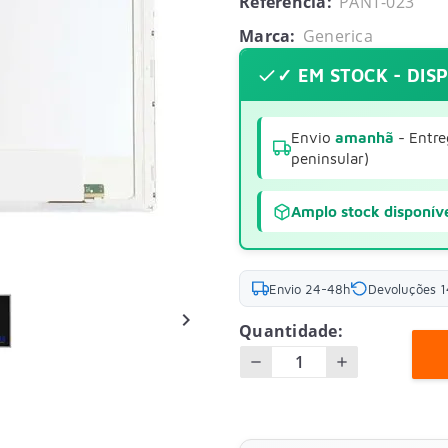
Referência:
PANT-023
Marca:
Generica
✓ EM STOCK - DIS
Envio
amanhã
- Entre
peninsular)
Amplo stock disponív
Envio 24-48h
Devoluções 1

Quantidade: