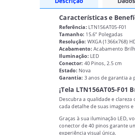
Descrição
Dados
Características e Benef
Referência:
LTN156AT05-F01
Tamanho:
15.6” Polegadas
Resolução:
WXGA (1366x768) H
Acabamento:
Acabamento Bril
Iluminação:
LED
Conector:
40 Pinos, 2.5 cm
Estado:
Nova
Garantia:
3 anos de garantia a p
¡Tela LTN156AT05-F01 Br
Descubra a qualidade e clareza
cada detalhe de suas imagens e 
Graças à sua iluminação LED, v
conector de 40 pinos garante u
experiência visual única.