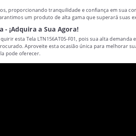
anos, proporcionando tranquilidade e confiança em sua co
, garantimos um produto de alta gama que superará suas ex
a - ¡Adquira a Sua Agora!
quirir esta Tela LTN156AT05-F01, pois sua alta demanda 
rocurado. Aproveite esta ocasião única para melhorar sua
la pode oferecer.