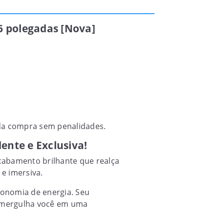
.6 polegadas [Nova]
a da compra sem penalidades.
ente e Exclusiva!
cabamento brilhante que realça
e imersiva.
conomia de energia. Seu
D mergulha você em uma