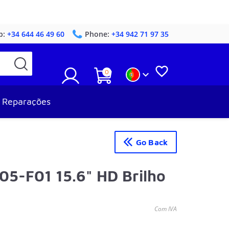
p:
+34 644 46 49 60
Phone:
+34 942 71 97 35

0

Reparações
Go Back
05-F01 15.6" HD Brilho
Com IVA