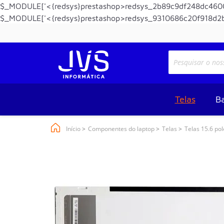
$_MODULE['<{redsys}prestashop>redsys_2b89c9df248dc4600
$_MODULE['<{redsys}prestashop>redsys_9310686c20f918d2b
Telas
Ba
Início
Componentes do laptop
Telas
Telas 15.6 po