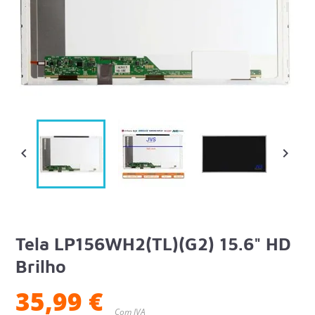


Tela LP156WH2(TL)(G2) 15.6" HD
Brilho
35,99 €
Com IVA