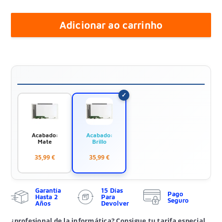
Adicionar ao carrinho
Acabado:
Acabado:
Mate
Brillo
35,99 €
35,99 €
Garantía
15 Días
Pago
Hasta 2
Para
Seguro
Años
Devolver
¿profesional de la informática? Consigue tu tarifa especial