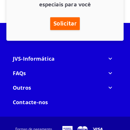
especiais para você
Solicitar
JVS-Informática

FAQs

Outros

Contacte-nos
Formas de pagamento