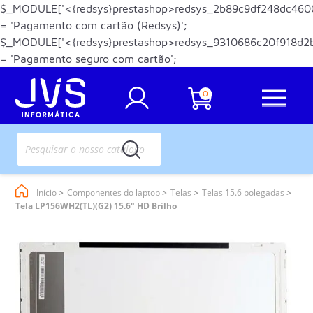
$_MODULE['<{redsys}prestashop>redsys_2b89c9df248dc460
= 'Pagamento com cartão (Redsys)';
$_MODULE['<{redsys}prestashop>redsys_9310686c20f918d2
= 'Pagamento seguro com cartão';
0
Início
Componentes do laptop
Telas
Telas 15.6 polegadas
Tela LP156WH2(TL)(G2) 15.6" HD Brilho