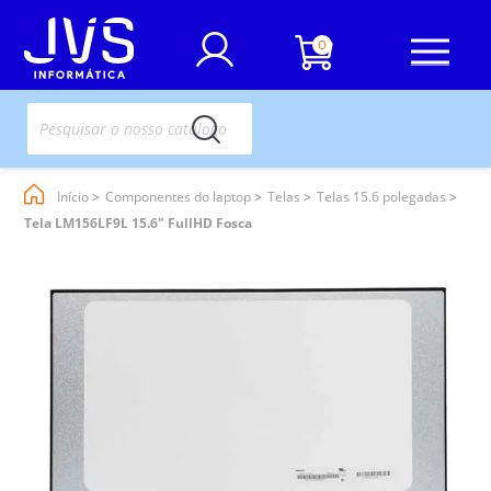
0
Início
Componentes do laptop
Telas
Telas 15.6 polegadas
Tela LM156LF9L 15.6" FullHD Fosca