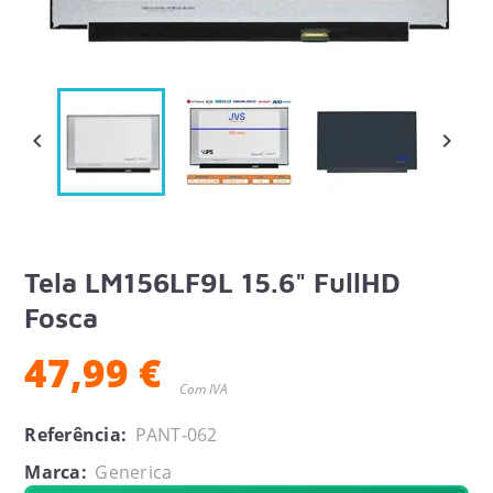


Tela LM156LF9L 15.6" FullHD
Fosca
47,99 €
Com IVA
Referência:
PANT-062
Marca:
Generica