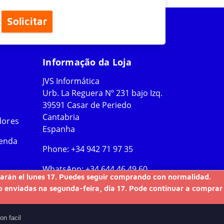
Solicitar
Informação da Loja
JVS Informática
Urb. La Reguera Nº 231 bajo Izq.
39591 Casar de Periedo
Cantabria
dores
Espanha
Venda
Phone:
+34 942 71 97 35
WhatsApp:
+34 644 46 49 60
nviarán el lunes 17. Puedes seguir comprando con normalidad.
ão enviadas na segunda-feira, dia 17. Pode continuar a comprar
on facil