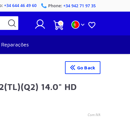
p:
+34 644 46 49 60
Phone:
+34 942 71 97 35
0


Reparações
Go Back
(TL)(Q2) 14.0" HD
Com IVA