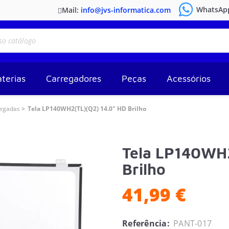
WhatsAp
Mail:
info@jvs-informatica.com
terias
Carregadores
Peças
Acessórios
legadas
Tela LP140WH2(TL)(Q2) 14.0" HD Brilho
Tela LP140WH2
Brilho
41,99 €
Referência:
PANT-017