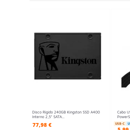
Disco Rígido 240GB Kingston SSD A400
Cabo U
Interno 2,5" SATA...
PowerS
77,98 €
USB-C
U
5,99