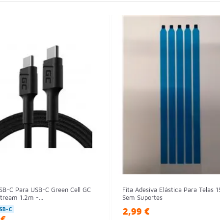
SB-C Para USB-C Green Cell GC
Fita Adesiva Elástica Para Telas 1
tream 1.2m -...
Sem Suportes
2,99 €
SB-C
 €