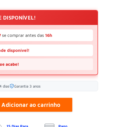
E DISPONÍVEL!
W
se comprar antes das
16h
de disponível!
ue acabe!
4 dias
Garantia 3 anos
Adicionar ao carrinho
15 Días Para
Pago