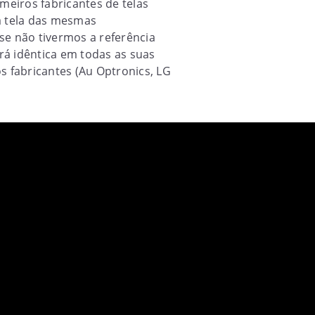
eiros fabricantes de telas
a tela das mesmas
se não tivermos a referência
erá idêntica em todas as suas
s fabricantes (Au Optronics, LG