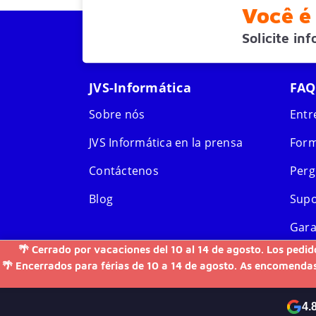
Você é 
Solicite in
JVS-Informática
FAQ
Sobre nós
Entr
JVS Informática en la prensa
Form
Contáctenos
Perg
Blog
Supo
Gara
🌴 Cerrado por vacaciones del 10 al 14 de agosto. Los pedid
Soli
🌴 Encerrados para férias de 10 a 14 de agosto. As encomendas
4.
Formas de pagamento