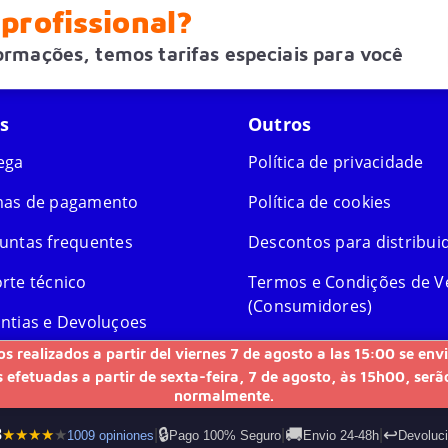
profissional?
formações, temos tarifas especiais para você
s
Outros
ega
Política de privacidade
as de pagamento
Política de cookies
untas frequentes
Descontos para distribui
rte técnico
Termos e Condições de 
(Consumidores)
ntias e Devoluçoes
os realizados a partir del viernes 7 de agosto a las 15:00 se e
citar devolução
 efetuadas a partir de sexta-feira, 7 de agosto, às 15h00, ser
normalmente.
🔒
🚚
↩️
8
★
★
★
★
★
|
|
|
1009 opiniones
Pago 100% Seguro
Envio 24-48h
Devoluci