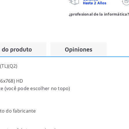
Hasta 2 Años
¿profesional de la informática?
 do produto
Opiniones
TL)(Q2)
6x768) HD
ate (você pode escolher no topo)
to do fabricante