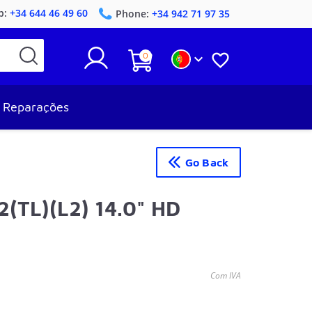
p:
+34 644 46 49 60
Phone:
+34 942 71 97 35
0


Reparações
Go Back
(TL)(L2) 14.0" HD
Com IVA