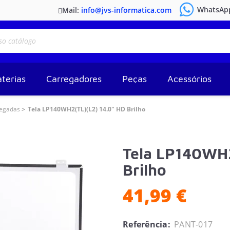
WhatsAp
Mail:
info@jvs-informatica.com
terias
Carregadores
Peças
Acessórios
legadas
Tela LP140WH2(TL)(L2) 14.0" HD Brilho
Tela LP140WH2
Brilho
41,99 €
Referência:
PANT-017