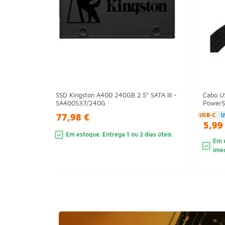
SSD Kingston A400 240GB 2.5" SATA III -
Cabo U
SA400S37/240G
PowerS
77,98 €
USB-C
U
5,99
Em estoque. Entrega 1 ou 2 dias úteis
Em e
ime