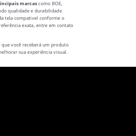
incipais marcas
como BOE,
indo qualidade e durabilidade
a tela compativel conforme o
referência exata, entre em contato
o que você receberá um produto
elhorar sua experiência visual.